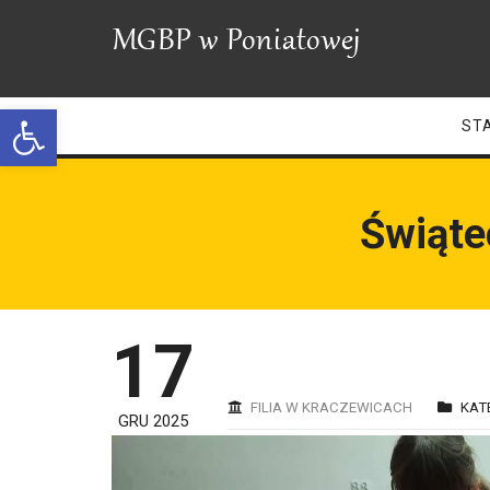
Open toolbar
ST
Świąte
17
FILIA W KRACZEWICACH
KAT
GRU 2025