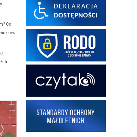
ły
em? Co
rniczków
ki
e, a