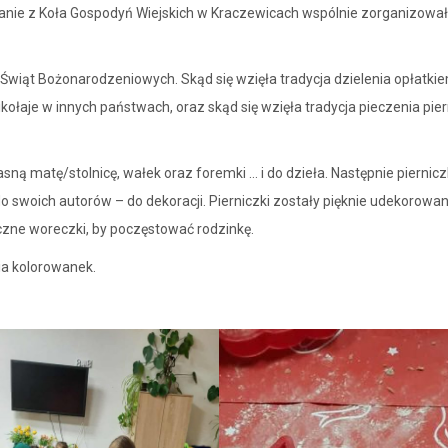
anie z Koła Gospodyń Wiejskich w Kraczewicach wspólnie zorganizowa
i Świąt Bożonarodzeniowych. Skąd się wzięła tradycja dzielenia opłatki
kołaje w innych państwach, oraz skąd się wzięła tradycja pieczenia pie
asną matę/stolnicę, wałek oraz foremki … i do dzieła. Następnie piernicz
o swoich autorów – do dekoracji. Pierniczki zostały pięknie udekorowan
czne woreczki, by poczęstować rodzinkę.
a kolorowanek.