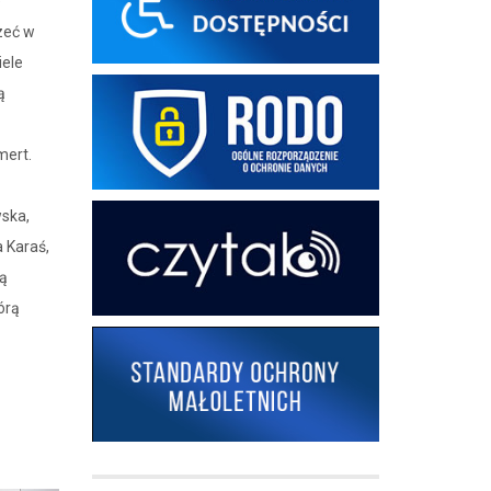
e
zeć w
iele
ą
mert.
ska,
a Karaś,
ną
tórą