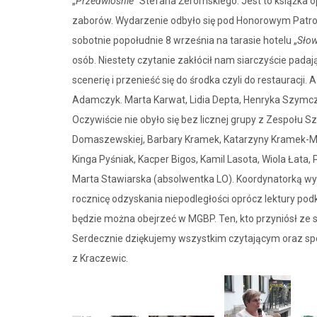
„
Przedwiośnie
” Stefana Żeromskiego. Jest to książka 
zaborów. Wydarzenie odbyło się pod Honorowym Patrona
sobotnie popołudnie 8 września na tarasie hotelu „
Słow
osób. Niestety czytanie zakłócił nam siarczyście pad
scenerię i przenieść się do środka czyli do restauracji
Adamczyk. Marta Karwat, Lidia Depta, Henryka Szymczy
Oczywiście nie obyło się bez licznej grupy z Zespołu 
Domaszewskiej, Barbary Kramek, Katarzyny Kramek-Ma
Kinga Pyśniak, Kacper Bigos, Kamil Lasota, Wiola Łata,
Marta Stawiarska (absolwentka LO). Koordynatorką wy
rocznicę odzyskania niepodległości oprócz lektury po
będzie można obejrzeć w MGBP. Ten, kto przyniósł ze 
Serdecznie dziękujemy wszystkim czytającym oraz spo
z Kraczewic.