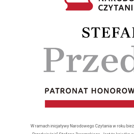
W ramach inicjatywy Narodowego Czytania w roku bież