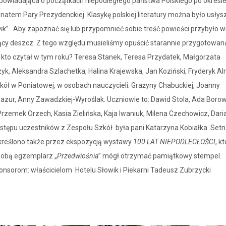
opowiadająca o początkach niepodległego państwa Polskiego po okresi
tem Pary Prezydenckiej. Klasykę polskiej literatury można było usłys
ik
”. Aby zapoznać się lub przypomnieć sobie treść powieści przybyło w
ający deszcz. Z tego względu musieliśmy opuścić starannie przygotowan
. A kto czytał w tym roku? Teresa Stanek, Teresa Przydatek, Małgorzata
k, Aleksandra Szlachetka, Halina Krajewska, Jan Koziński, Fryderyk Al
Szkół w Poniatowej, w osobach nauczycieli: Grażyny Chabuckiej, Joanny
zur, Anny Zawadzkiej-Wyroślak. Uczniowie to: Dawid Stola, Ada Borow
 Przemek Orzech, Kasia Zielińska, Kaja Iwaniuk, Milena Czechowicz, Dari
stępu uczestników z Zespołu Szkół była pani Katarzyna Kobiałka. Set
dkreślono także przez ekspozycją wystawy
100 LAT NIEPODLEGŁOŚCI
, k
sobą egzemplarz „
Przedwiośnia
” mógł otrzymać pamiątkowy stempel.
nsorom: właścicielom Hotelu Słowik i Piekarni Tadeusz Zubrzycki