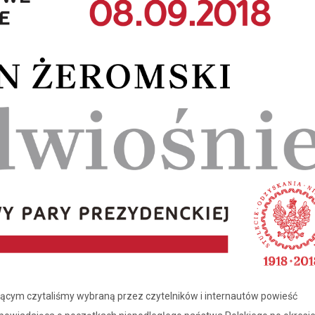
ącym czytaliśmy wybraną przez czytelników i internautów powieść