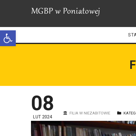
Open toolbar
ST
F
08
FILIA W NIEZABITOWIE
KATEG
LUT 2024