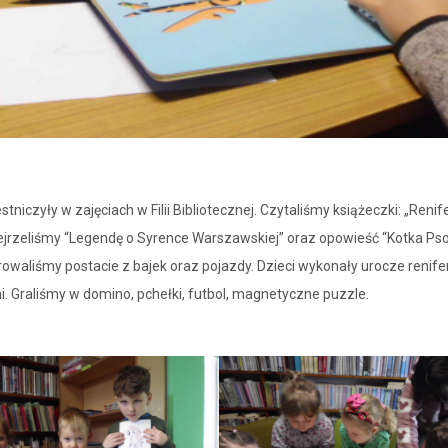
niczyły w zajęciach w Filii Bibliotecznej. Czytaliśmy książeczki: „Renif
Obejrzeliśmy “Legendę o Syrence Warszawskiej” oraz opowieść “Kotka Ps
rowaliśmy postacie z bajek oraz pojazdy. Dzieci wykonały urocze renife
mi. Graliśmy w domino, pchełki, futbol, magnetyczne puzzle.