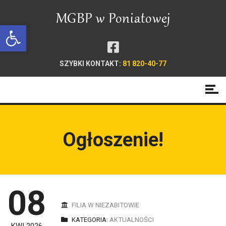
Open toolbar
SZYBKI KONTAKT:
81 820-40-77
Ogłoszenie!
08
FILIA W NIEZABITOWIE
KATEGORIA:
AKTUALNOŚCI