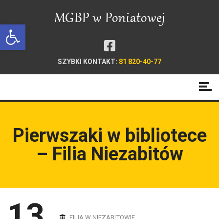
Open toolbar
SZYBKI KONTAKT:
81 820-40-77
Pierwszaki w bibliotece
– Filia Niezabitów
13
FILIA W NIEZABITOWIE