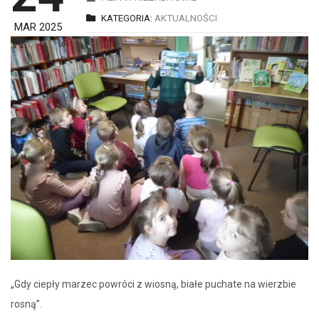
KATEGORIA:
AKTUALNOŚCI
MAR 2025
„Gdy ciepły marzec powróci z wiosną, białe puchate na wierzbie
rosną”.