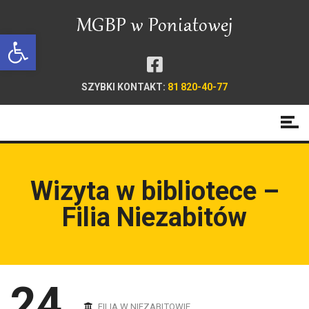
Open toolbar
SZYBKI KONTAKT:
81 820-40-77
Wizyta w bibliotece –
Filia Niezabitów
24
FILIA W NIEZABITOWIE