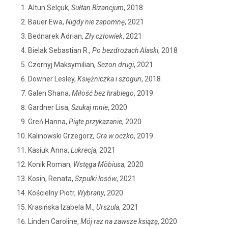
Altun Selçuk,
Sułtan Bizancjum
, 2018
Bauer Ewa,
Nigdy nie zapomnę
, 2021
Bednarek Adrian,
Zły człowiek
, 2021
Bielak Sebastian R.,
Po bezdrożach Alaski
, 2018
Czornyj Maksymilian,
Sezon drugi
, 2021
Downer Lesley,
Księżniczka i szogun
, 2018
Galen Shana,
Miłość bez hrabiego
, 2019
Gardner Lisa,
Szukaj mnie
, 2020
Greń Hanna,
Piąte przykazanie
, 2020
Kalinowski Grzegorz
, Gra w oczko
, 2019
Kasiuk Anna,
Lukrecja
, 2021
Konik Roman,
Wstęga Möbiusa
, 2020
Kosin, Renata,
Szpulki losów
, 2021
Kościelny Piotr,
Wybrany
, 2020
Krasińska Izabela M.,
Urszula
, 2021
Linden Caroline,
Mój raz na zawsze książę
, 2020