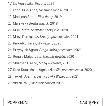
Lis Agnieszka,
Pozory
, 2021
Long Julie-Anne,
Nieznana miłość
, 2019
MacLean Sarah,
Plan damy
, 2019
Majewska Beata,
Baśnik
, 2018
Milli Dorota,
Schwytać szczęście
, 2020
Mróz, Remigiusz,
Szepty spoza nicości
, 2021
Piekiełko Jacek,
Wymazani
, 2020
Przybyłek Agata,
Droga, którą przeszłam
, 2021
Rogala Małgorzata,
Niezbity dowód
, 2020
Shulman Lisa M.
, Mózg w żałobie
, 2019
Stec-Kotasińska, Agnieszka,
Siła przeznaczenia
, 2020
Tekieli, Joanna,
Leśniczówka Wszebory
, 2021
Vidich Paul,
Człowiek honoru
, 2016
POPRZEDNI
NASTĘPNY