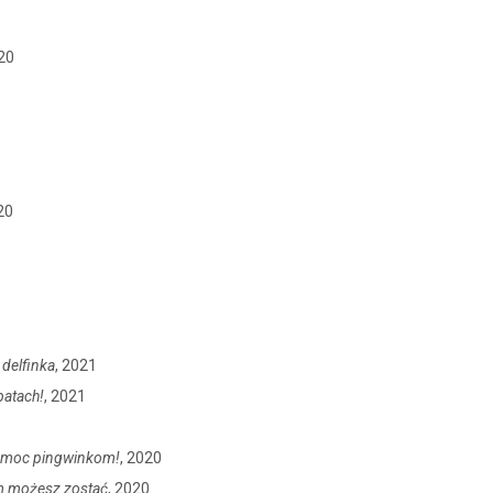
020
20
 delfinka
, 2021
patach!
, 2021
omoc pingwinkom!
, 2020
im możesz zostać
, 2020