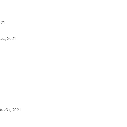
021
eza
, 2021
obudka
, 2021