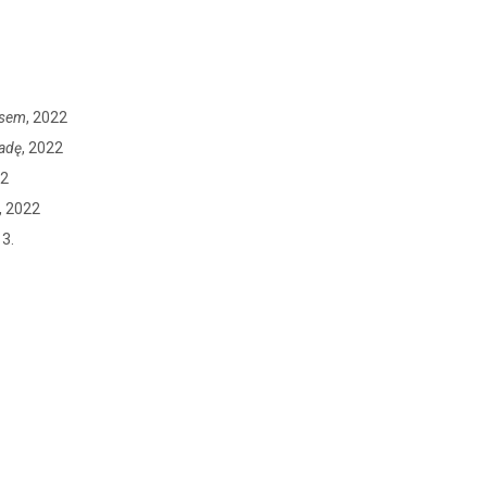
asem
, 2022
iadę
, 2022
22
, 2022
13.