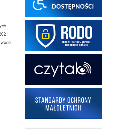
wych
 2021–
nowości