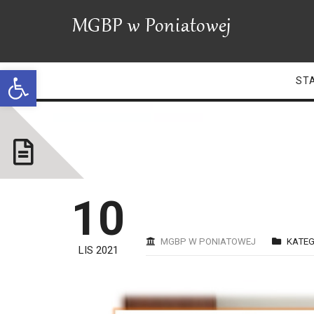
Open toolbar
ST
N
10
MGBP W PONIATOWEJ
KATEG
LIS 2021