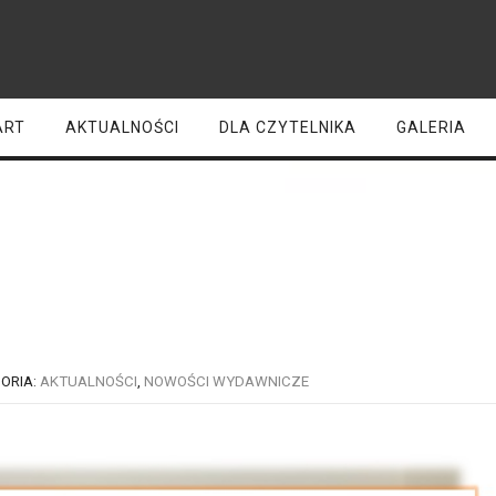
ART
AKTUALNOŚCI
DLA CZYTELNIKA
GALERIA
owości – Oddział dla dzie
ORIA:
AKTUALNOŚCI
,
NOWOŚCI WYDAWNICZE