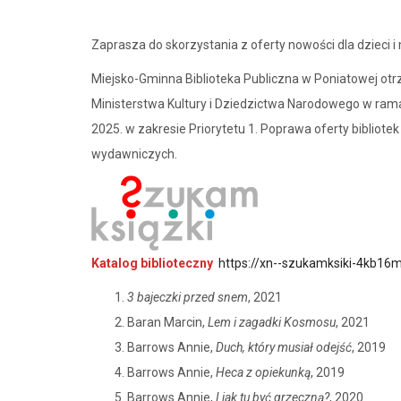
Zaprasza do skorzystania z oferty nowości dla dzieci i m
Miejsko-Gminna Biblioteka Publiczna w Poniatowej o
Ministerstwa Kultury i Dziedzictwa Narodowego w ram
2025. w zakresie Priorytetu 1. Poprawa oferty bibliotek 
wydawniczych.
Katalog biblioteczny
https://xn--szukamksiki-4kb16
3 bajeczki przed snem
, 2021
Baran Marcin,
Lem i zagadki Kosmosu
, 2021
Barrows Annie,
Duch, który musiał odejść
, 2019
Barrows Annie,
Heca z opiekunką
, 2019
Barrows Annie,
I jak tu być grzeczną?
, 2020