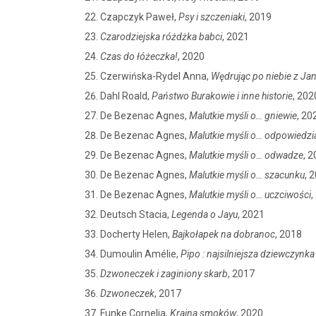
Czapczyk Paweł,
Psy i szczeniaki
, 2019
Czarodziejska różdżka babci
, 2021
Czas do łóżeczka!
, 2020
Czerwińska-Rydel Anna,
Wędrując po niebie z J
Dahl Roald,
Państwo Burakowie i inne historie
, 202
De Bezenac Agnes,
Malutkie myśli o… gniewie
, 20
De Bezenac Agnes,
Malutkie myśli o… odpowiedzi
De Bezenac Agnes,
Malutkie myśli o… odwadze
, 
De Bezenac Agnes,
Malutkie myśli o… szacunku
, 
De Bezenac Agnes,
Malutkie myśli o… uczciwości
,
Deutsch Stacia,
Legenda o Jayu
, 2021
Docherty Helen,
Bajkołapek na dobranoc
, 2018
Dumoulin Amélie,
Pipo : najsilniejsza dziewczynka
Dzwoneczek i zaginiony skarb
, 2017
Dzwoneczek
, 2017
Funke Cornelia,
Kraina smoków
, 2020