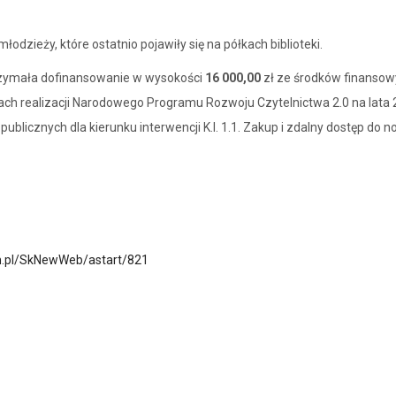
łodzieży, które ostatnio pojawiły się na półkach biblioteki.
trzymała dofinansowanie w wysokości
16 000,00
zł ze środków finanso
ach realizacji Narodowego Programu Rozwoju Czytelnictwa 2.0 na lata
publicznych dla kierunku interwencji K.I. 1.1. Zakup i zdalny dostęp do 
m.pl/SkNewWeb/astart/821