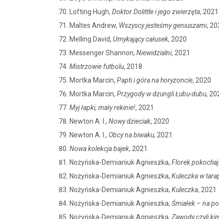
Lofting Hugh,
Doktor Dolittle i jego zwierzęta
, 2021
Maltes Andrew,
Wszyscy jesteśmy geniuszami
, 2
Melling David,
Umykający całusek
, 2020
Messenger Shannon,
Niewidzialni
, 2021
Mistrzowie futbolu
, 2018
Mortka Marcin,
Papti i góra na horyzoncie
, 2020
Mortka Marcin,
Przygody w dżungli Łubu-dubu
, 20
Myj łapki, mały rekinie!
, 2021
Newton A. I.,
Nowy dzieciak
, 2020
Newton A. I.,
Obcy na biwaku
, 2021
Nowa kolekcja bajek
, 2021
Nożyńska-Demianiuk Agnieszka,
Florek pokochaj
Nożyńska-Demianiuk Agnieszka,
Kuleczka w tara
Nożyńska-Demianiuk Agnieszka,
Kuleczka
, 2021
Nożyńska-Demianiuk Agnieszka,
Śmiałek – na p
Nożyńska-Demianiuk Agnieszka,
Zawody czyli k