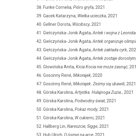
Funke Cornelia,
Pióro gryfa
, 2021
Gacek Katarzyna,
Wielka ucieczka
, 2021
Gellner Dorota,
Wścibscy
, 2021
Giełczyńska-Jonik Agata,
Antek i wojna z Leonid
Giełczyńska-Jonik Agata,
Antek organizuje olimp
Giełczyńska-Jonik Agata,
Antek zakłada cyrk
, 20
Giełczyńska-Jonik Agata,
Antek zostaje dorosłym
Głowińska Anita,
Kicia Kocia nie może zasnąć
, 20
Goscinny René,
Mikołajek
, 2020
Goscinny René,
Mikołajek. Żeśmy się ubawili
, 2021
Górska Karolina,
Artystka. Hulajnoga Zuzia.
, 2021
Górska Karolina,
Podwodny świat
, 2021
Górska Karolina,
Pokaz mody
, 2021
Górska Karolina,
W cukierni
, 2021
Hallberg Lin,
Nareszcie, Sigge
, 2021
Hub Ulrich,
O ósmej na arce
, 2021