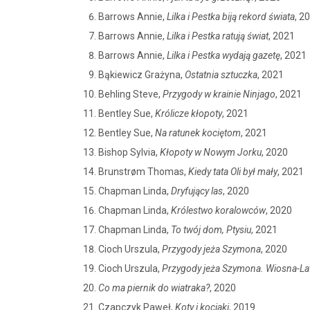
Barrows Annie,
Lilka i Pestka biją rekord świata
, 2
Barrows Annie,
Lilka i Pestka ratują świat
, 2021
Barrows Annie,
Lilka i Pestka wydają gazetę
, 2021
Bąkiewicz Grażyna,
Ostatnia sztuczka
, 2021
Behling Steve,
Przygody w krainie Ninjago
, 2021
Bentley Sue,
Królicze kłopoty
, 2021
Bentley Sue,
Na ratunek kociętom
, 2021
Bishop Sylvia,
Kłopoty w Nowym Jorku
, 2020
Brunstrøm Thomas,
Kiedy tata Oli był mały
, 2021
Chapman Linda,
Dryfujący las
, 2020
Chapman Linda,
Królestwo koralowców
, 2020
Chapman Linda,
To twój dom, Ptysiu
, 2021
Cioch Urszula,
Przygody jeża Szymona
, 2020
Cioch Urszula,
Przygody jeża Szymona. Wiosna-La
Co ma piernik do wiatraka?
, 2020
Czapczyk Paweł,
Koty i kociaki
, 2019