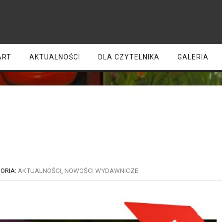
ART
AKTUALNOŚCI
DLA CZYTELNIKA
GALERIA
owości – Oddział dla dzie
ORIA:
AKTUALNOŚCI
,
NOWOŚCI WYDAWNICZE