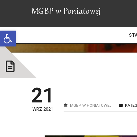
Open toolbar
ST
N
21
MGBP W PONIATOWEJ
KATEG
WRZ 2021