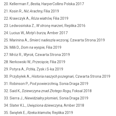
20. Kellerman F.,
Bestia,
HarperCollins Polska 2017
21. Kosin R.,
Nić Arachny,
Filia 2019
22. Krawczyk A.,
Róża wiatrów,
Filia 2019
23. Ledwosińska Z.,
W stronę marzeń,
Replika 2016
24. Lucius W.,
Motyl i burza,
Amber 2017
25. Marinina A.,
Śmierć nadeszła wczoraj,
Czwarta Strona 2019
26. Milli D.,
Dom na wyspie,
Filia 2019
27. Mróz R.,
Wyrok,
Czwarta Strona 2019
28. Nerkowski W.,
Przecięcie,
Filia 2019
29. Potyra A.,
Pchła,
Zysk i S-ka 2019
30. Przybyłek A.,
Historia naszych pożegnań,
Czwarta Strona 2019
31. Robinson P.,
Pod powierzchnią,
Sonia Draga 2019
32. Said K.,
Dziewczyna znad Złotego Rogu,
Foksal 2018
33. Sierra J.,
Niewidzialny płomień,
Sonia Draga 2019
34. Slater K.L.,
Uwięziona dziewczyna,
Amber 2018
35. Świętek E.,
Rzeka kłamstw,
Replika 2019