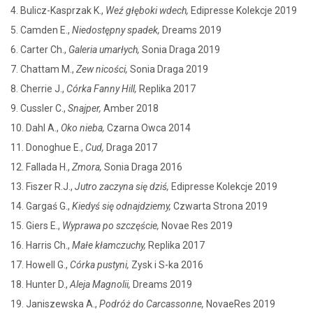
4. Bulicz-Kasprzak K.,
Weź głęboki wdech,
Edipresse Kolekcje 2019
5. Camden E.,
Niedostępny spadek,
Dreams 2019
6. Carter Ch.,
Galeria umarłych,
Sonia Draga 2019
7. Chattam M.,
Zew nicości,
Sonia Draga 2019
8. Cherrie J.,
Córka Fanny Hill,
Replika 2017
9. Cussler C.,
Snajper,
Amber 2018
10. Dahl A.,
Oko nieba,
Czarna Owca 2014
11. Donoghue E.,
Cud,
Draga 2017
12. Fallada H.,
Zmora,
Sonia Draga 2016
13. Fiszer R.J.,
Jutro zaczyna się dziś,
Edipresse Kolekcje 2019
14. Gargaś G.,
Kiedyś się odnajdziemy,
Czwarta Strona 2019
15. Giers E.,
Wyprawa po szczęście,
Novae Res 2019
16. Harris Ch.,
Małe kłamczuchy,
Replika 2017
17. Howell G.,
Córka pustyni,
Zysk i S-ka 2016
18. Hunter D.,
Aleja Magnolii,
Dreams 2019
19. Janiszewska A.,
Podróż do Carcassonne,
NovaeRes 2019