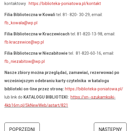
kontaktowy
https://biblioteka-poniatowa.pl/kontakt
Filia Biblioteczna w Kowali
tel. 81- 820- 30-29, email:
fb_kowala@wp.pl
Filia Biblioteczna w Kraczewicach
tel. 81-820-13-98, email:
fb.kraczewice@wp.pl
Filia Biblioteczna w Niezabitowie
tel. 81-820-60-16, email:
fb_niezabitow@wp.pl
Nasze zbiory można przeglądać, zamawiać, rezerwować po
wcześniejszym odebraniu karty czytelnika w katalogu
biblioteki on-line przez stronę:
https://biblioteka-poniatowa.pl/
lub link do
KATALOGU BIBLIOTEKI:
https://xn--szukamksiki-
4kb16m.pl/SkNewWeb/astart/821
POPRZEDNI
NASTĘPNY