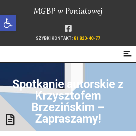
Open toolbar
SZYBKI KONTAKT:
81 820-40-77
Spotkanie autorskie z
Krzysztofem
Brzezińskim –
Zapraszamy!