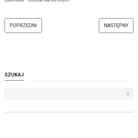
Biblioteka – oddział dla dorosłych
POPRZEDNI
NASTĘPNY
SZUKAJ