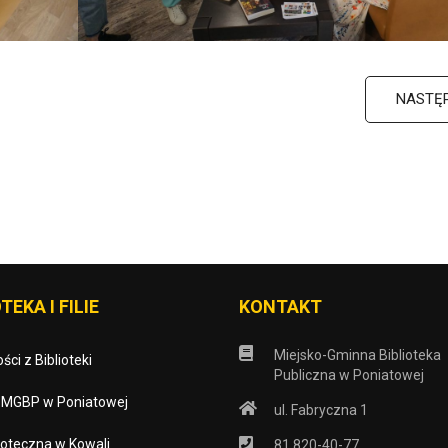
NASTĘ
TEKA I FILIE
KONTAKT
Miejsko-Gminna Biblioteka
ści z Biblioteki
Publiczna w Poniatowej
o MGBP w Poniatowej
ul. Fabryczna 1
blioteczna w Kowali
81 820-40-77