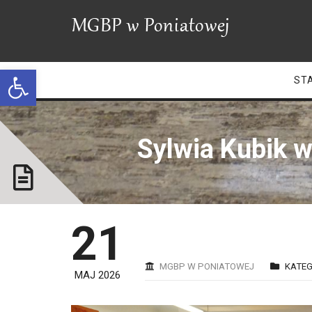
Open toolbar
ST
Sylwia Kubik w
21
MGBP W PONIATOWEJ
KATEG
MAJ 2026