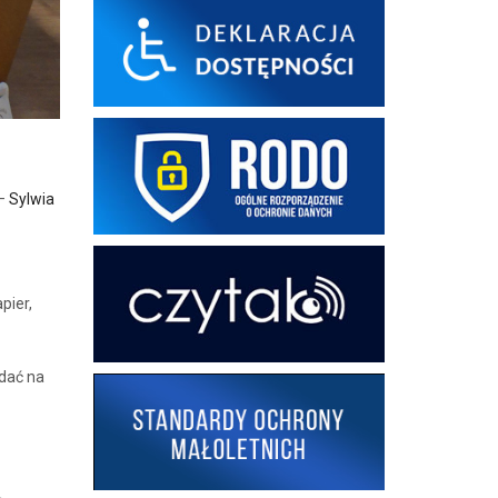
 –
Sylwia
pier,
idać na