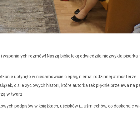
 i wspaniałych rozmów! Naszą bibliotekę odwiedziła niezwykła pisarka
potkanie upłynęło w niesamowicie ciepłej, niemal rodzinnej atmosferze.
żek, o sile życiowych historii, które autorka tak pięknie przelewa na pa
rzą w twarz.
tkowych podpisów w książkach, uścisków i… uśmiechów, co doskonale w