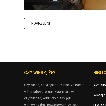
POPRZEDNI
CZY WIESZ, ŻE?
BIBLIO
Czy wiesz, że Miejsko-Gminna Biblioteka
Aktualno
w Poniatowej organizuje imprezy
Więcej 
czytelnicze, konkursy o zasięgu
wojewódzkim i powiatowym, zajęcia
Filia Bi