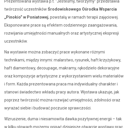
Prezentowana wystawa p.t. “Jesteśmy, tworzymy” przedstawia
twórczość uczestników
Środowiskowego Ośrodka Wsparcia
„Pinokio” w Poniatowej
, powstałą w ramach terapii zajęciowej.
Eksponowane prace są efektem codziennego zaangażowania,
rozwijania umiejętności manualnych oraz artystycznej ekspresji
uczestników.
Na wystawie można zobaczyć prace wykonane różnymi
technikami, między innymi: malarstwo, rysunek, haft krzyżykowy,
haft diamentowy, decoupage, makramy, rękodzieło dekoracyjne
oraz kompozycje artystyczne z wykorzystaniem wielu materiałów
i form. Każda prezentowana praca ma indywidualny charakter i
stanowi świadectwo wkładu pracy autora. Wystawa ukazuje, jak
poprzez twórczość można rozwijać umiejętności, zdolności oraz
wyrażać siebie i budować poczucie sprawczości.
Wzruszenie, duma i niesamowita dawka pozytywnej energii – tak
w kilku słowach możemy opisać dzisiejsze otwarcie wystawy prac