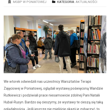
MGBP W PONIATOWEJ
KATEGORIA:
AKTUALNOŚCI
We wtorek odwiedzili nas uczestnicy Warsztatów Terapii
Zajęciowej w Poniatowej, oglądali wystawę poświęconą Wandzie
Rutkiewicz i podziwiali prace niesamowicie zdolnej Pani Natalii
Hubal-Rusyn. Bardzo się cieszymy, że wystawy te cieszą się taką
oglądalnością. Jeśli jeszcze nie mieliście okazji je zobaczyć, to