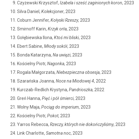
Czyżewski Krzysztof,
Izabela i sześć zaginionych koron
, 2023
Silva Daniel,
Kolekcjoner
, 2023
Coburn Jennifer,
Kołyski Rzeszy
, 2023
Smirnoff Karin,
Krzyk orła
, 2023
Gołębiewska Ilona,
Ktoś mi bliski
, 2023
Ebert Sabine,
Młody sokół
, 2023
Bonda Katarzyna,
Na uwięzi
, 2023
Kościelny Piotr,
Nagonka
, 2023
Rogala Małgorzata,
Niebezpieczna obsesja
, 2023
Szarańska Joanna
, Noce na Miodowej 4
, 2022
Kurczab-Redlich Krystyna,
Pandrioszka
, 2022
Greń Hanna,
Pięć i pół śmierci
, 2023
Wolny Maja,
Pociąg do imperium
, 2023
Kościelny Piotr,
Pokot
, 2023
Yarros Rebecca,
Rzeczy, których nie dokończyliśmy
, 2023
Link Charlotte,
Samotna noc
, 2023