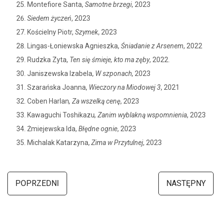
Montefiore Santa,
Samotne brzegi
, 2023
Siedem życzeń
, 2023
Kościelny Piotr,
Szymek
, 2023
Lingas-Łoniewska Agnieszka,
Śniadanie z Arsenem
, 2022
Rudzka Zyta,
Ten się śmieje, kto ma zęby
, 2022.
Janiszewska Izabela,
W szponach
, 2023
Szarańska Joanna,
Wieczory na Miodowej 3
, 2021
Coben Harlan
, Za wszelką cenę
, 2023
Kawaguchi Toshikazu
, Zanim wyblakną wspomnienia
, 2023
Żmiejewska Ida,
Błędne ognie
, 2023
Michalak Katarzyna,
Zima w Przytulnej
, 2023
POPRZEDNI
NASTĘPNY