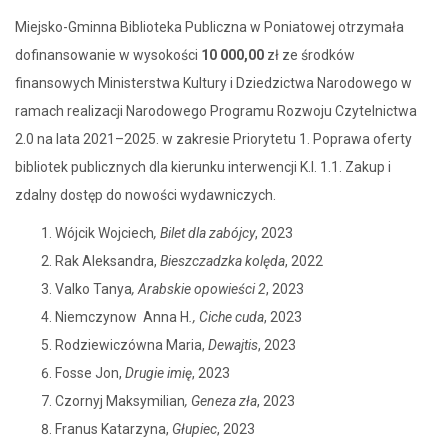
Miejsko-Gminna Biblioteka Publiczna w Poniatowej otrzymała
dofinansowanie w wysokości
10 000,00
zł ze środków
finansowych Ministerstwa Kultury i Dziedzictwa Narodowego w
ramach realizacji Narodowego Programu Rozwoju Czytelnictwa
2.0 na lata 2021–2025. w zakresie Priorytetu 1. Poprawa oferty
bibliotek publicznych dla kierunku interwencji K.I. 1.1. Zakup i
zdalny dostęp do nowości wydawniczych.
Wójcik Wojciech
, Bilet dla zabójcy
, 2023
Rak Aleksandra,
Bieszczadzka kolęda
, 2022
Valko Tanya
, Arabskie opowieści 2
, 2023
Niemczynow Anna H
., Ciche cuda
, 2023
Rodziewiczówna Maria,
Dewajtis
, 2023
Fosse Jon,
Drugie imię
, 2023
Czornyj Maksymilian
, Geneza zła
, 2023
Franus Katarzyna,
Głupiec
, 2023