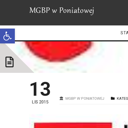
Open toolbar
ST
N
13
MGBP W PONIATOWEJ
KATEG
LIS 2015