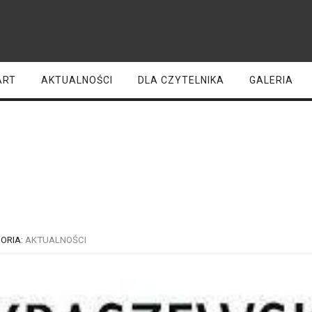
ART
AKTUALNOŚCI
DLA CZYTELNIKA
GALERIA
owe komputery dla bibliote
ORIA:
AKTUALNOŚCI