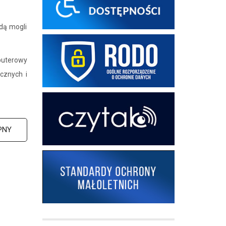
dą mogli
puterowy
cznych i
PNY